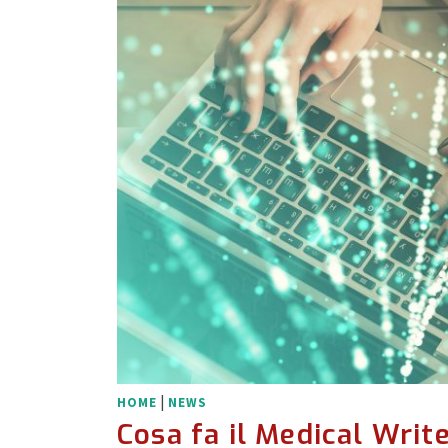
|
HOME
NEWS
Cosa fa il Medical Writ